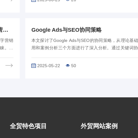
Google Ads广告发布技巧：优化策略以实现营销目标
Google Ads与SEO协同策略
数字营销
本文探讨了Google Ads与SEO的协同策略，从理论基
青睐。为
用和案例分析三个方面进行了深入分析。通过关键词
布技巧至
数据分析和用户体验优化，企业可以提升在线可见性
实现资源优化配置和效益最大化。文章…
2025-05-22
50
全贸特色项目
外贸网站案例